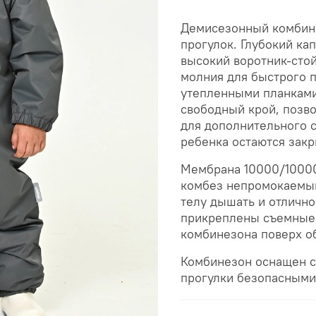
Демисезонный комбине
прогулок. Глубокий ка
высокий воротник-сто
молния для быстрого 
утепленными планками
свободный крой, позво
для дополнительного с
ребенка остаются зак
Мембрана 10000/10000 
комбез непромокаемым
телу дышать и отлично
прикреплены съемные 
комбинезона поверх о
Комбинезон оснащен с
прогулки безопасными 