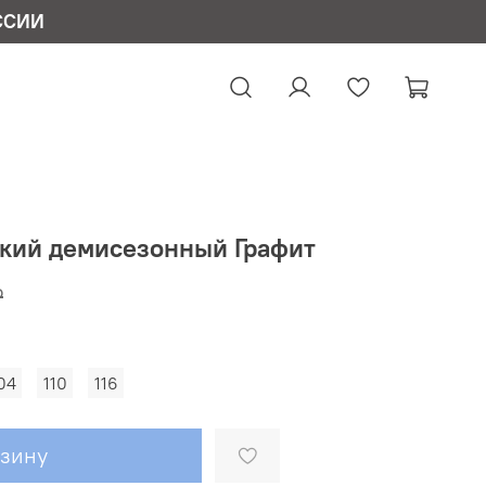
ССИИ
кий демисезонный Графит
₽
04
110
116
рзину